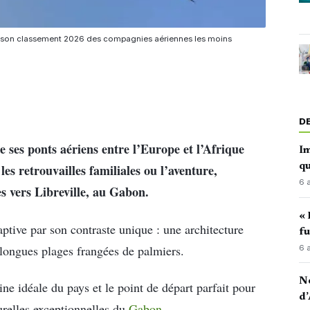
le son classement 2026 des compagnies aériennes les moins
D
 ses ponts aériens entre l’Europe et l’Afrique
Im
qu
les retrouvailles familiales ou l’aventure,
6 
s vers Libreville, au Gabon.
« 
aptive par son contraste unique : une architecture
fu
longues plages frangées de palmiers.
6 
No
ine idéale du pays et le point de départ parfait pour
d’
turelles exceptionnelles du
Gabon.