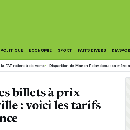
POLITIQUE
ÉCONOMIE
SPORT
FAITS DIVERS
DIASPO
ient trois noms
Disparition de Manon Relandeau : sa mère appelle Macr
s billets à prix
le : voici les tarifs
ance