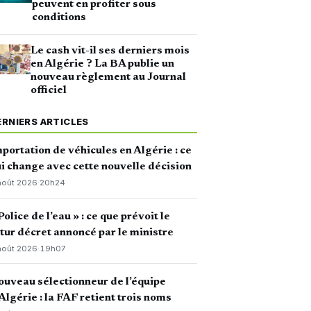
peuvent en profiter sous
conditions
Le cash vit-il ses derniers mois
en Algérie ? La BA publie un
nouveau règlement au Journal
officiel
ERNIERS ARTICLES
portation de véhicules en Algérie : ce
i change avec cette nouvelle décision
août 2026
·
20h24
Police de l’eau » : ce que prévoit le
tur décret annoncé par le ministre
août 2026
·
19h07
uveau sélectionneur de l’équipe
Algérie : la FAF retient trois noms