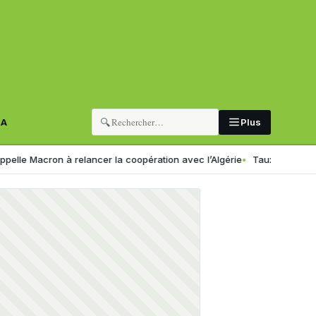
🔍
RA
Plus
on à relancer la coopération avec l’Algérie
Taux de change en Algéri