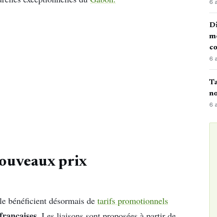
6 
Di
mè
co
6 
Ta
no
6 
nouveaux prix
lle bénéficient désormais de
tarifs promotionnels
françaises.
Les liaisons sont proposées à partir de