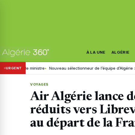
À LA UNE
ALGÉRIE
ar le ministre
Nouveau sélectionneur de l’équipe d’Algérie : la FAF ret
URGENT
VOYAGES
Air Algérie lance de
réduits vers Librevil
au départ de la Fr