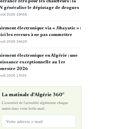
lérance zéro pour les chauffeurs : la
 généralise le dépistage de drogues
août 2026
·
19h56
iement électronique via « Jibayatic » :
ici les erreurs à ne pas commettre
août 2026
·
18h29
iement électronique en Algérie : une
oissance exceptionnelle au 1er
emestre 2026
août 2026
·
17h33
La matinale d'Algérie 360°
L'essentiel de l'actualité algérienne chaque
matin dans votre boîte mail.