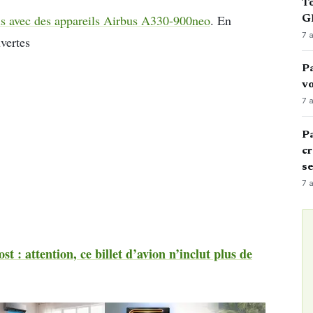
To
s avec des appareils Airbus A330-900neo
. En
GN
7 
vertes
Pa
vo
7 
Pa
cr
s
7 
st : attention, ce billet d’avion n’inclut plus de