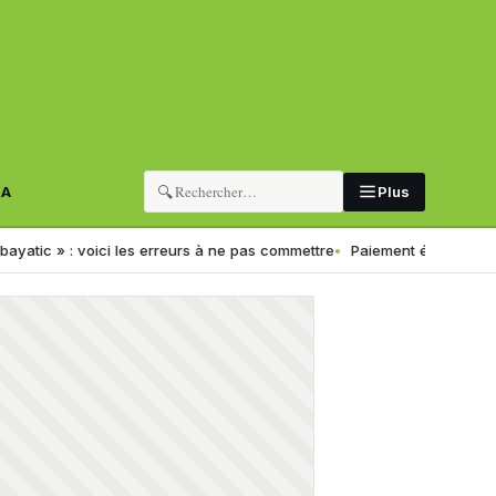
🔍
RA
Plus
oici les erreurs à ne pas commettre
Paiement électronique en Algérie