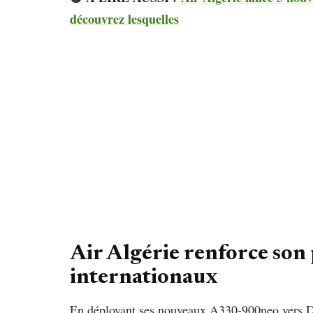
découvrez lesquelles
Air Algérie renforce so
internationaux
En déployant ses nouveaux A330-900neo vers Del