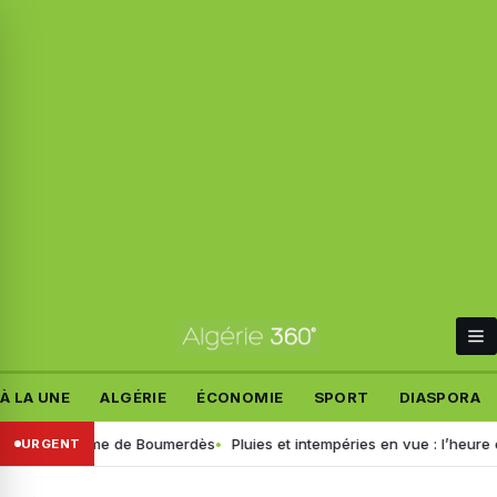
À LA UNE
ALGÉRIE
ÉCONOMIE
SPORT
DIASPORA
 du drame de Boumerdès
Pluies et intempéries en vue : l’heure est au 
URGENT