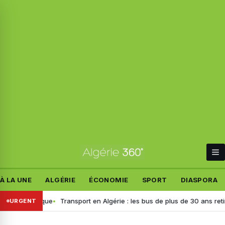
À LA UNE
ALGÉRIE
ÉCONOMIE
SPORT
DIASPORA
lémique
Transport en Algérie : les bus de plus de 30 ans retirés, voici
URGENT