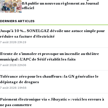
BA publie un nouveau règlement au Journal
officiel
DERNIERS ARTICLES
Jusqu’à 10 %… SONELGAZ dévoile une astuce simple pour
réduire sa facture d’électricité
7 août 2026
·
23h19
Il tente de s’immoler et provoque un incendie au théâtre
municipal : L’APC de Sétif rétablit les faits
7 août 2026
·
22h06
Tolérance zéro pour les chauffeurs : la GN généralise le
dépistage de drogues
7 août 2026
·
19h56
Paiement électronique via « Jibayatic » : voici les erreurs à
ne pas commettre