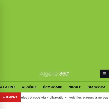
À LA UNE
ALGÉRIE
ÉCONOMIE
SPORT
DIASPORA
t électronique via « Jibayatic » : voici les erreurs à ne pas commettre
URGENT