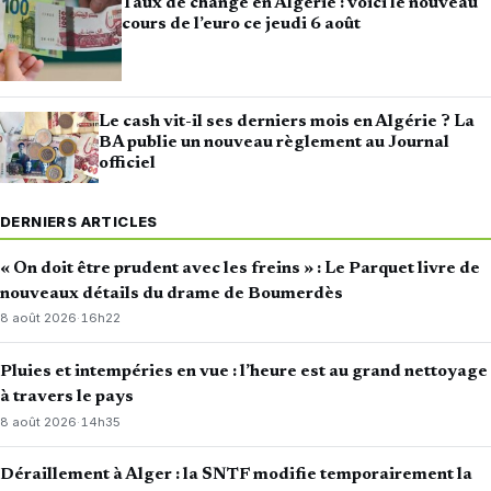
Taux de change en Algérie : voici le nouveau
cours de l’euro ce jeudi 6 août
Le cash vit-il ses derniers mois en Algérie ? La
BA publie un nouveau règlement au Journal
officiel
DERNIERS ARTICLES
« On doit être prudent avec les freins » : Le Parquet livre de
nouveaux détails du drame de Boumerdès
8 août 2026
·
16h22
Pluies et intempéries en vue : l’heure est au grand nettoyage
à travers le pays
8 août 2026
·
14h35
Déraillement à Alger : la SNTF modifie temporairement la