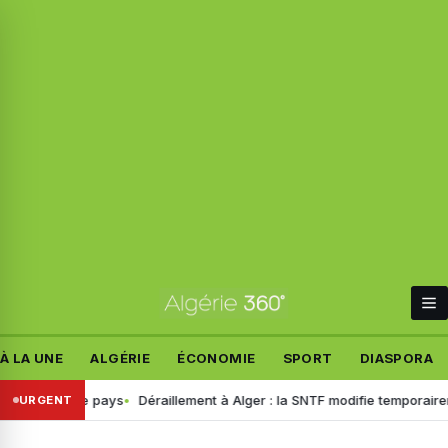
À LA UNE
ALGÉRIE
ÉCONOMIE
SPORT
DIASPORA
ers le pays
Déraillement à Alger : la SNTF modifie temporairement la ci
URGENT