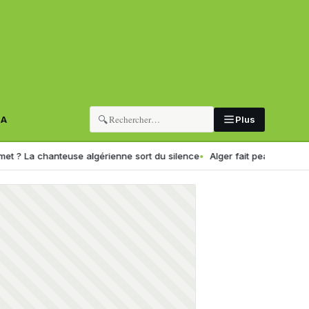
🔍
RA
Plus
chanteuse algérienne sort du silence
Alger fait peau neuve : la ca