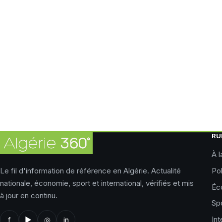
RU
À l
Le fil d'information de référence en Algérie. Actualité
Pol
nationale, économie, sport et international, vérifiés et mis
Éc
à jour en continu.
Sp
Int
f
▶
◎
in