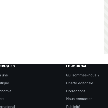
BRIQUES
LE JOURNAL
a une
Qui sommes-nous ?
itique
Charte éditoriale
onomie
Corrections
ort
Nous contacter
ernational
Publicité