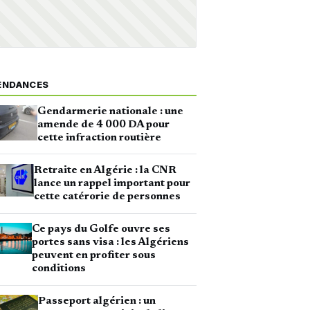
ENDANCES
Gendarmerie nationale : une
amende de 4 000 DA pour
cette infraction routière
Retraite en Algérie : la CNR
lance un rappel important pour
cette catérorie de personnes
Ce pays du Golfe ouvre ses
portes sans visa : les Algériens
peuvent en profiter sous
conditions
Passeport algérien : un