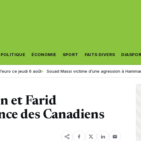
POLITIQUE
ÉCONOMIE
SPORT
FAITS DIVERS
DIASPO
 jeudi 6 août
Souad Massi victime d’une agression à Hammamet ? La 
n et Farid
nce des Canadiens