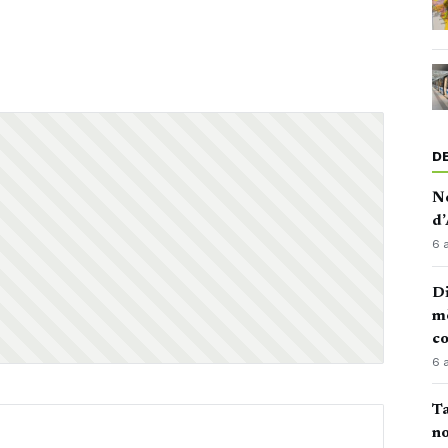
D
No
d’
6 
Di
mè
co
6 
Ta
no