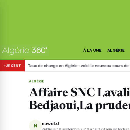
À LA UNE
ALGÉRIE
gérie
Taux de change en Algérie : voici le nouveau cours de l’euro ce
URGENT
ALGÉRIE
Affaire SNC Lavali
Bedjaoui,La prude
nawel.d
N
Publié le 16 septembre 2013 à 10:17
1 min de lecture