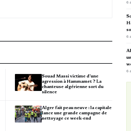
6 
So
H
so
6 
Al
u
w
6 
Souad Massi victime d’une
agression à Hammamet ? La
chanteuse algérienne sort du
silence
Alger fait peau neuve : la capitale
lance une grande campagne de
nettoyage ce week-end