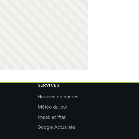
SERVICES
Horaires de prières
Météo du jour
Imsak et Iftar
Google Actualités