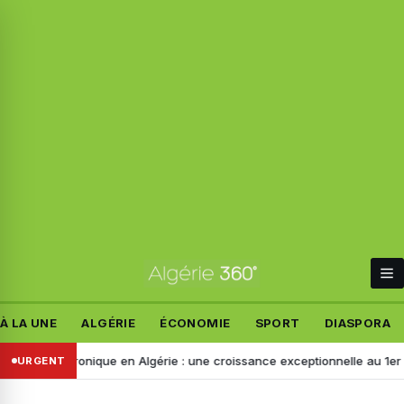
À LA UNE
ALGÉRIE
ÉCONOMIE
SPORT
DIASPORA
 électronique en Algérie : une croissance exceptionnelle au 1er semes
URGENT