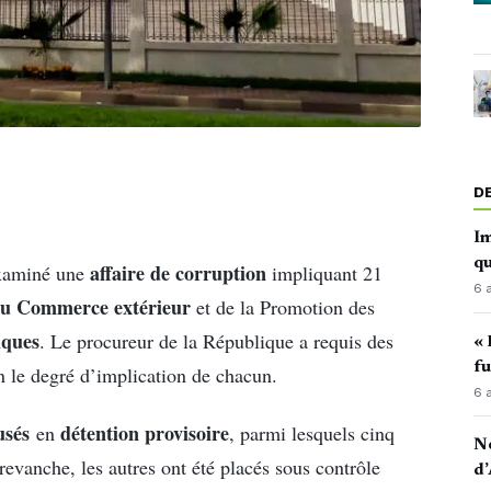
D
Im
qu
affaire de corruption
examiné une
impliquant 21
6 
du Commerce extérieur
et de la Promotion des
iques
. Le procureur de la République a requis des
« 
fu
on le degré d’implication de chacun.
6 
usés
détention provisoire
en
, parmi lesquels cinq
No
evanche, les autres ont été placés sous contrôle
d’