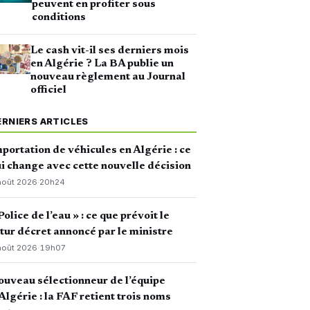
peuvent en profiter sous
conditions
Le cash vit-il ses derniers mois
en Algérie ? La BA publie un
nouveau règlement au Journal
officiel
ERNIERS ARTICLES
portation de véhicules en Algérie : ce
i change avec cette nouvelle décision
août 2026
·
20h24
Police de l’eau » : ce que prévoit le
tur décret annoncé par le ministre
août 2026
·
19h07
uveau sélectionneur de l’équipe
Algérie : la FAF retient trois noms