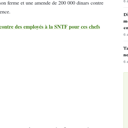
6 
rison ferme et une amende de 200 000 dinars contre
uence.
Di
mè
 contre des employés à la SNTF pour ces chefs
co
6 
Ta
no
6 