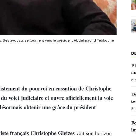
os. Ses avocats se tournent vers le président Abdelmadjid Tebboune
D
Pl
au
8 
sistement du pourvoi en cassation de Christophe
Dé
du volet judiciaire et ouvre officiellement la voie
te
 désormais obtenir une grâce du président
8 
Fo
im
iste français Christophe Gleizes
voit son horizon