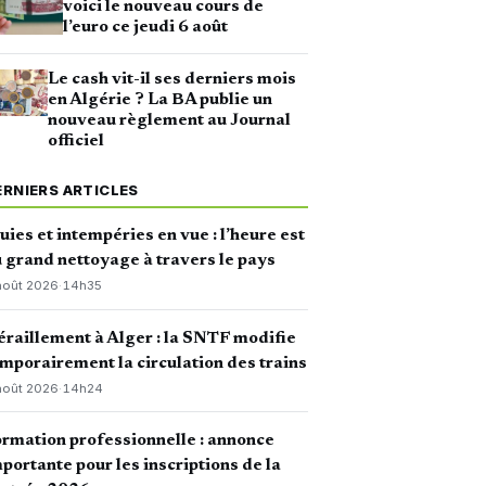
voici le nouveau cours de
l’euro ce jeudi 6 août
Le cash vit-il ses derniers mois
en Algérie ? La BA publie un
nouveau règlement au Journal
officiel
ERNIERS ARTICLES
uies et intempéries en vue : l’heure est
 grand nettoyage à travers le pays
août 2026
·
14h35
raillement à Alger : la SNTF modifie
mporairement la circulation des trains
août 2026
·
14h24
rmation professionnelle : annonce
portante pour les inscriptions de la