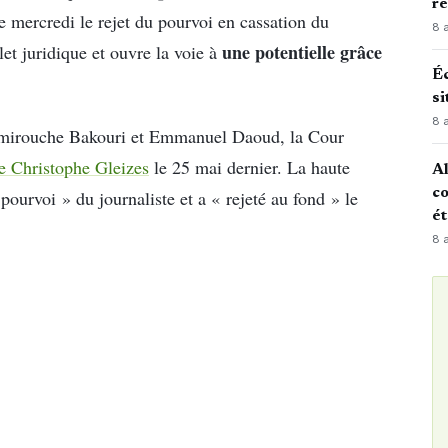
r
ce mercredi le rejet du pourvoi en cassation du
8 
une potentielle grâce
let juridique et ouvre la voie à
Éc
si
8 
Amirouche Bakouri et Emmanuel Daoud, la Cour
e Christophe Gleizes
le 25 mai dernier. La haute
Al
co
 pourvoi » du journaliste et a « rejeté au fond » le
é
8 