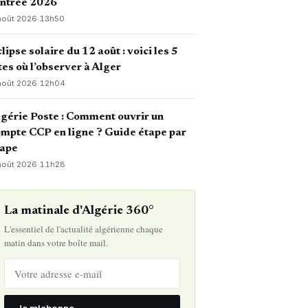
entrée 2026
août 2026
·
13h50
lipse solaire du 12 août : voici les 5
tes où l’observer à Alger
août 2026
·
12h04
gérie Poste : Comment ouvrir un
mpte CCP en ligne ? Guide étape par
tape
août 2026
·
11h28
La matinale d'Algérie 360°
L'essentiel de l'actualité algérienne chaque
matin dans votre boîte mail.
Je m'abonne