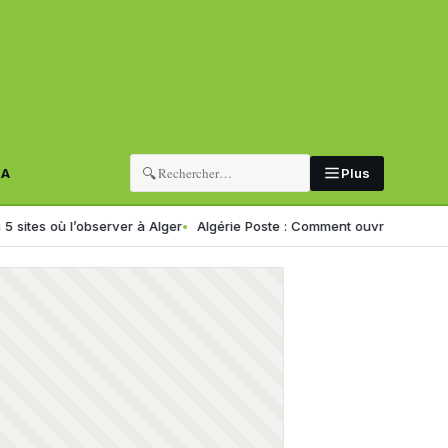
🔍
RA
Plus
 l’observer à Alger
Algérie Poste : Comment ouvrir un compte CCP en 