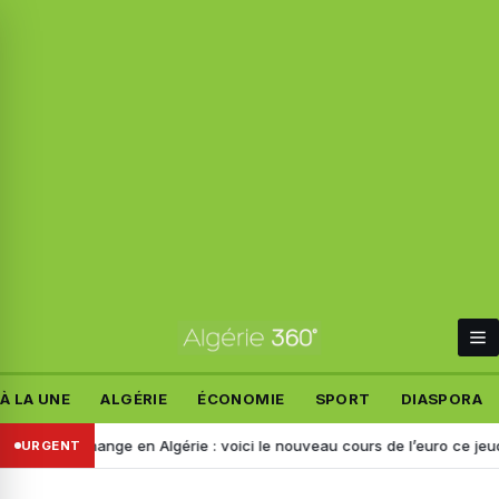
À LA UNE
ALGÉRIE
ÉCONOMIE
SPORT
DIASPORA
de change en Algérie : voici le nouveau cours de l’euro ce jeudi 6 aoû
URGENT