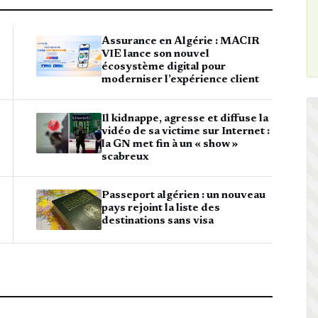
Assurance en Algérie : MACIR
VIE lance son nouvel
écosystème digital pour
moderniser l’expérience client
Il kidnappe, agresse et diffuse la
vidéo de sa victime sur Internet :
la GN met fin à un « show »
scabreux
Passeport algérien : un nouveau
pays rejoint la liste des
destinations sans visa