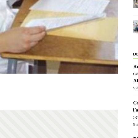
D
Re
: 
Al
5 
Ce
l’
: 
5 