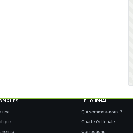
BRIQUES
LE JOURNAL
a une
Qui sommes-nous ?
itique
Charte éditoriale
onomie
Corrections