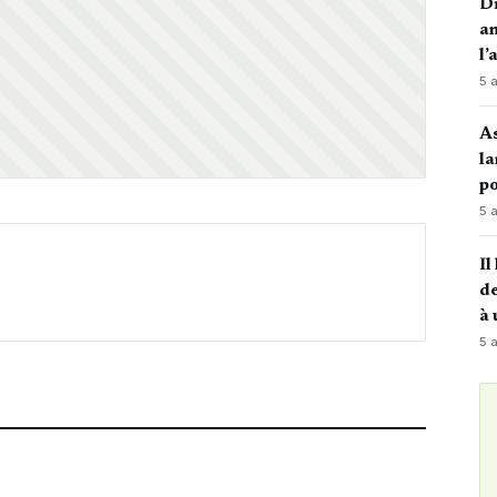
Di
an
l’
5 
A
la
po
5 
Il
de
à 
5 