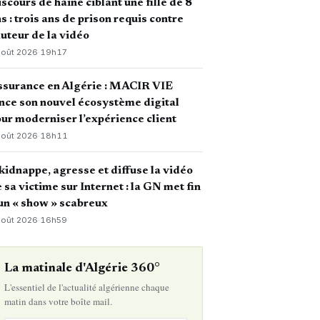
scours de haine ciblant une fille de 8
s : trois ans de prison requis contre
auteur de la vidéo
août 2026
·
19h17
ssurance en Algérie : MACIR VIE
nce son nouvel écosystème digital
ur moderniser l’expérience client
août 2026
·
18h11
 kidnappe, agresse et diffuse la vidéo
 sa victime sur Internet : la GN met fin
un « show » scabreux
août 2026
·
16h59
La matinale d'Algérie 360°
L'essentiel de l'actualité algérienne chaque
matin dans votre boîte mail.