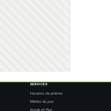
SERVICES
Horaires de prières
Météo du jour
Imsak et Iftar