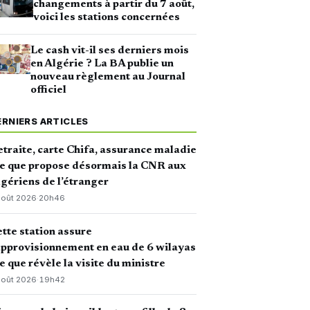
changements à partir du 7 août,
voici les stations concernées
Le cash vit-il ses derniers mois
en Algérie ? La BA publie un
nouveau règlement au Journal
officiel
ERNIERS ARTICLES
traite, carte Chifa, assurance maladie
ce que propose désormais la CNR aux
gériens de l’étranger
août 2026
·
20h46
tte station assure
approvisionnement en eau de 6 wilayas
ce que révèle la visite du ministre
août 2026
·
19h42