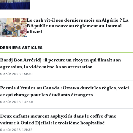
Le cash vit-il ses derniers mois en Algérie ? La
BA publie un nouveau règlement au Journal
officiel
DERNIERS ARTICLES
Bordj Bou Arréridj : il percute un citoyen qui filmait son
agression, la vidéo mène à son arrestation
9 août 2026
·
15h39
Permis d’études au Canada : Ottawa durcit les règles, voici
ce qui change pour les étudiants étrangers
9 août 2026
·
14h48
Deux enfants meurent asphyxiés dans le coffre d’une
voiture à Ouled Djellal : le troisième hospitalisé
9 août 2026
·
12h32