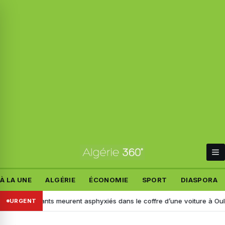
À LA UNE
ALGÉRIE
ÉCONOMIE
SPORT
DIASPORA
 enfants meurent asphyxiés dans le coffre d’une voiture à Ouled Djellal 
URGENT