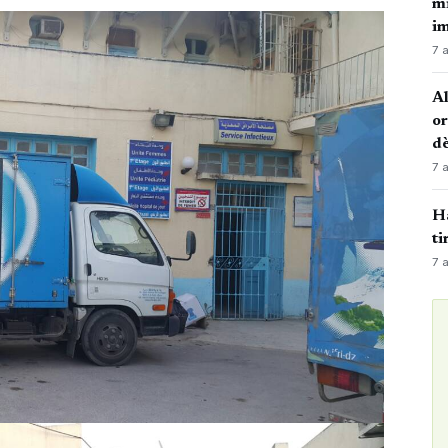
mi
i
7 
Al
or
dè
7 
Ha
ti
7 