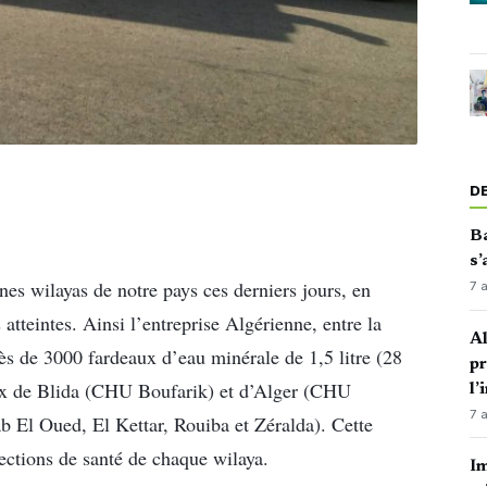
D
Ba
s’
nes wilayas de notre pays ces derniers jours, en
7 
 atteintes. Ainsi l’entreprise Algérienne, entre la
Al
rès de 3000 fardeaux d’eau minérale de 1,5 litre (28
p
taux de Blida (CHU Boufarik) et d’Alger (CHU
l’
7 
l Oued, El Kettar, Rouiba et Zéralda). Cette
irections de santé de chaque wilaya.
Im