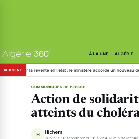
À LA UNE
ALGÉRIE
te en l’état : le ministère accorde un nouveau délai aux importateurs
URGENT
COMMUNIQUÉS DE PRESSE
Action de solidarit
atteints du cholér
Hichem
H
Publié le 10 septembre 2018 à 22:46
1 min de lecture