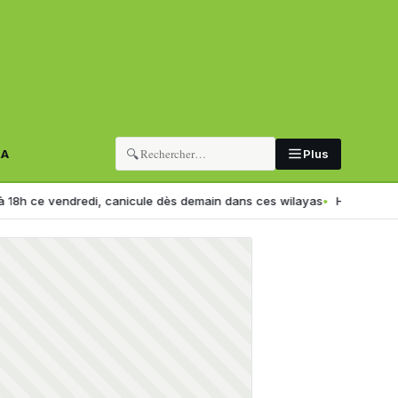
🔍
RA
Plus
nicule dès demain dans ces wilayas
Hadj 2027 : le ministère fixe la da