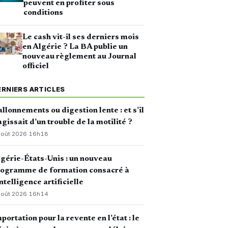
peuvent en profiter sous
conditions
Le cash vit-il ses derniers mois
en Algérie ? La BA publie un
nouveau règlement au Journal
officiel
ERNIERS ARTICLES
llonnements ou digestion lente : et s’il
agissait d’un trouble de la motilité ?
août 2026
·
16h18
gérie-États-Unis : un nouveau
rogramme de formation consacré à
intelligence artificielle
août 2026
·
16h14
portation pour la revente en l’état : le