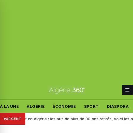
À LA UNE
ALGÉRIE
ÉCONOMIE
SPORT
DIASPORA
sport en Algérie : les bus de plus de 30 ans retirés, voici les aides po
URGENT