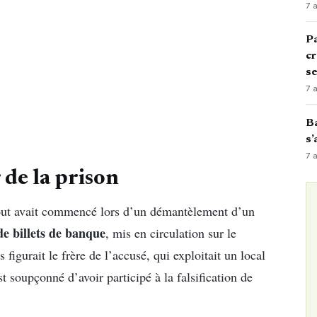
7 
Pa
cr
s
7 
Ba
s’
7 
 de la prison
Tout avait commencé lors d’un démantèlement d’un
de billets de banque
, mis en circulation sur le
igurait le frère de l’accusé, qui exploitait un local
st soupçonné d’avoir participé à la falsification de