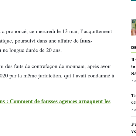
a
a prononcé, ce mercredi le 13 mai, l’acquittement
faux-
tique, poursuivi dans une affaire de
D
u ne longue durée de 20 ans.
Il
hi des faits de contrefaçon de monnaie, après avoir
in
20 par la même juridiction, qui l’avait condamné à
Sé
7 
To
ans : Comment de fausses agences arnaquent les
GN
7 
Pa
vo