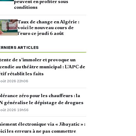
peuvent en profiter sous
conditions
Taux de change en Algérie :
voici le nouveau cours de
l’euro ce jeudi 6 août
ERNIERS ARTICLES
 tente de s’immoler et provoque un
cendie au théâtre municipal : L’APC de
tif rétablit les faits
août 2026
·
22h06
lérance zéro pour les chauffeurs : la
 généralise le dépistage de drogues
août 2026
·
19h56
iement électronique via « Jibayatic » :
ici les erreurs à ne pas commettre