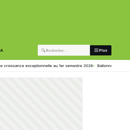
🔍
RA
Plus
ce exceptionnelle au 1er semestre 2026
Ballonnements ou digestion lente