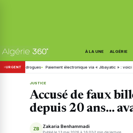
À LA UNE
ALGÉRIE
de drogues
Paiement électronique via « Jibayatic » : voici les erreur
URGENT
JUSTICE
Accusé de faux bille
depuis 20 ans… ava
Zakaria Benhammadi
ZB
Publié le 13 mai 2026 à 16:02
2 min de lecture