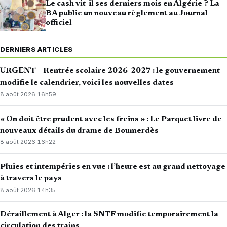
Le cash vit-il ses derniers mois en Algérie ? La
BA publie un nouveau règlement au Journal
officiel
DERNIERS ARTICLES
URGENT – Rentrée scolaire 2026-2027 : le gouvernement
modifie le calendrier, voici les nouvelles dates
8 août 2026
·
16h59
« On doit être prudent avec les freins » : Le Parquet livre de
nouveaux détails du drame de Boumerdès
8 août 2026
·
16h22
Pluies et intempéries en vue : l’heure est au grand nettoyage
à travers le pays
8 août 2026
·
14h35
Déraillement à Alger : la SNTF modifie temporairement la
circulation des trains