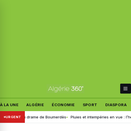
À LA UNE
ALGÉRIE
ÉCONOMIE
SPORT
DIASPORA
 détails du drame de Boumerdès
Pluies et intempéries en vue : l’heure
URGENT