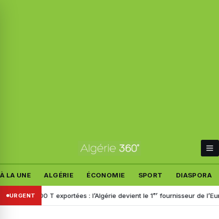
À LA UNE
ALGÉRIE
ÉCONOMIE
SPORT
DIASPORA
397 400 T exportées : l’Algérie devient le 1ᵉʳ fournisseur de l’Europe d’u
URGENT