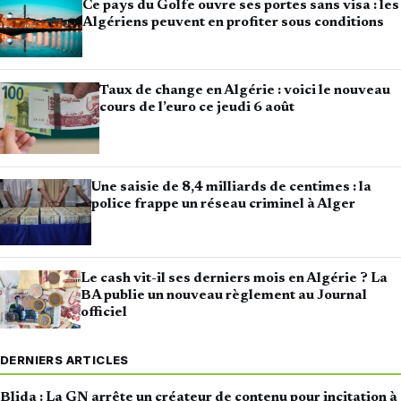
Ce pays du Golfe ouvre ses portes sans visa : les
Algériens peuvent en profiter sous conditions
Taux de change en Algérie : voici le nouveau
cours de l’euro ce jeudi 6 août
Une saisie de 8,4 milliards de centimes : la
police frappe un réseau criminel à Alger
Le cash vit-il ses derniers mois en Algérie ? La
BA publie un nouveau règlement au Journal
officiel
DERNIERS ARTICLES
Blida : La GN arrête un créateur de contenu pour incitation à