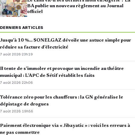
Le cash vit-il ses derniers mois en Algérie ? La
BA publie un nouveau règlement au Journal
officiel
DERNIERS ARTICLES
Jusqu’à 10 %… SONELGAZ dévoile une astuce simple pour
réduire sa facture d’électricité
7 août 2026
·
23h19
Il tente de s’immoler et provoque un incendie au théâtre
municipal : L’APC de Sétif rétablit les faits
7 août 2026
·
22h06
Tolérance zéro pour les chauffeurs : la GN généralise le
dépistage de drogues
7 août 2026
·
19h56
Paiement électronique via « Jibayatic » : voici les erreurs à
ne pas commettre