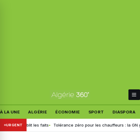
À LA UNE
ALGÉRIE
ÉCONOMIE
SPORT
DIASPORA
f rétablit les faits
Tolérance zéro pour les chauffeurs : la GN génér
URGENT