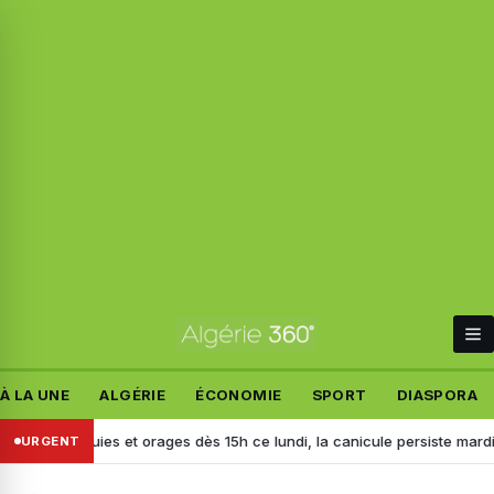
À LA UNE
ALGÉRIE
ÉCONOMIE
SPORT
DIASPORA
 : pluies et orages dès 15h ce lundi, la canicule persiste mardi dans p
URGENT