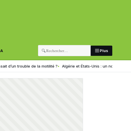
🔍
RA
Plus
uble de la motilité ?
Algérie et États-Unis : un nouveau programme de fo