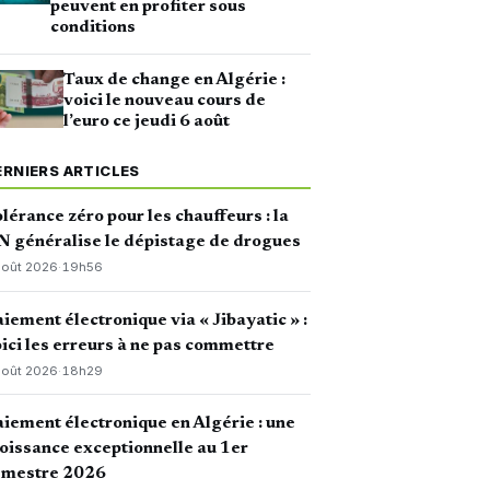
peuvent en profiter sous
conditions
Taux de change en Algérie :
voici le nouveau cours de
l’euro ce jeudi 6 août
ERNIERS ARTICLES
lérance zéro pour les chauffeurs : la
 généralise le dépistage de drogues
août 2026
·
19h56
iement électronique via « Jibayatic » :
ici les erreurs à ne pas commettre
août 2026
·
18h29
iement électronique en Algérie : une
oissance exceptionnelle au 1er
emestre 2026