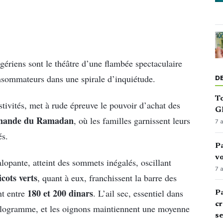
lgériens sont le théâtre d’une flambée spectaculaire
onsommateurs dans une spirale d’inquiétude.
D
To
stivités, met à rude épreuve le pouvoir d’achat des
GN
emande du Ramadan
, où les familles garnissent leurs
7 
és.
Pa
vo
alopante, atteint des sommets inégalés, oscillant
7 
icots verts
, quant à eux, franchissent la barre des
180 et 200 dinars
nt entre
. L’ail sec, essentiel dans
Pa
cr
kilogramme, et les oignons maintiennent une moyenne
s