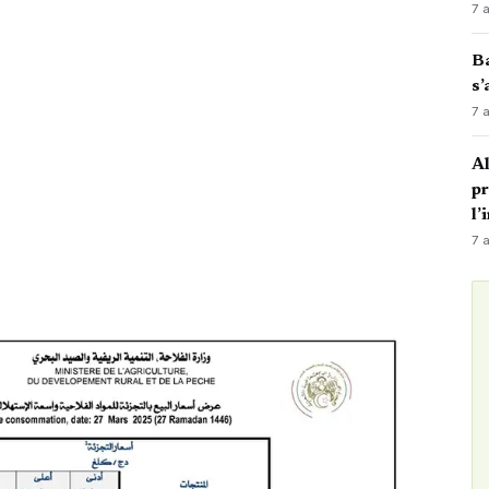
7 
Ba
s’
7 
Al
p
l’
7 