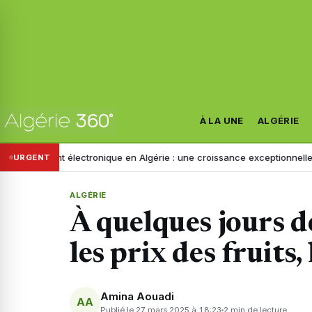
À LA UNE
ALGÉRIE
nt électronique en Algérie : une croissance exceptionnelle au 1er sem
URGENT
ALGÉRIE
À quelques jours de 
les prix des fruits
Amina Aouadi
AA
Publié le 27 mars 2025 à 18:23
2 min de lecture