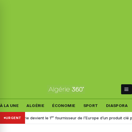
À LA UNE
ALGÉRIE
ÉCONOMIE
SPORT
DIASPORA
gérie devient le 1ᵉʳ fournisseur de l’Europe d’un produit clé pour l’indus
URGENT