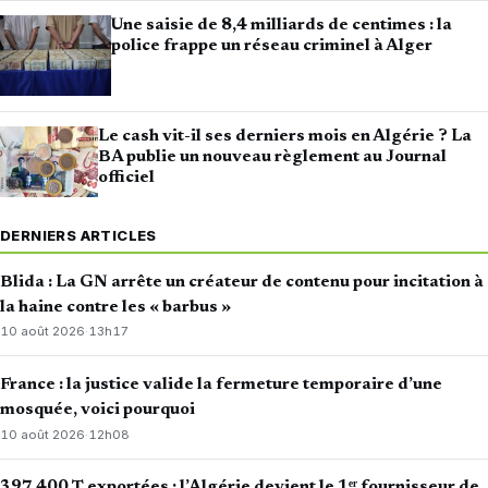
Une saisie de 8,4 milliards de centimes : la
police frappe un réseau criminel à Alger
Le cash vit-il ses derniers mois en Algérie ? La
BA publie un nouveau règlement au Journal
officiel
DERNIERS ARTICLES
Blida : La GN arrête un créateur de contenu pour incitation à
la haine contre les « barbus »
10 août 2026
·
13h17
France : la justice valide la fermeture temporaire d’une
mosquée, voici pourquoi
10 août 2026
·
12h08
397 400 T exportées : l’Algérie devient le 1ᵉʳ fournisseur de