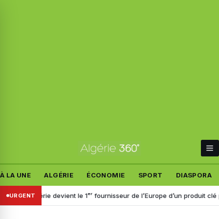
À LA UNE
ALGÉRIE
ÉCONOMIE
SPORT
DIASPORA
 l’Algérie devient le 1ᵉʳ fournisseur de l’Europe d’un produit clé pour l
URGENT