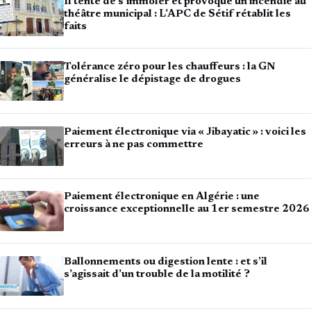
Il tente de s’immoler et provoque un incendie au
théâtre municipal : L’APC de Sétif rétablit les
faits
Tolérance zéro pour les chauffeurs : la GN
généralise le dépistage de drogues
Paiement électronique via « Jibayatic » : voici les
erreurs à ne pas commettre
Paiement électronique en Algérie : une
croissance exceptionnelle au 1er semestre 2026
Ballonnements ou digestion lente : et s’il
s’agissait d’un trouble de la motilité ?