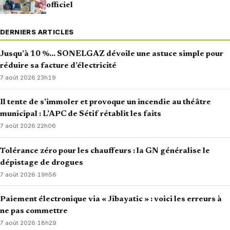
officiel
DERNIERS ARTICLES
Jusqu’à 10 %… SONELGAZ dévoile une astuce simple pour
réduire sa facture d’électricité
7 août 2026
·
23h19
Il tente de s’immoler et provoque un incendie au théâtre
municipal : L’APC de Sétif rétablit les faits
7 août 2026
·
22h06
Tolérance zéro pour les chauffeurs : la GN généralise le
dépistage de drogues
7 août 2026
·
19h56
Paiement électronique via « Jibayatic » : voici les erreurs à
ne pas commettre
7 août 2026
·
18h29