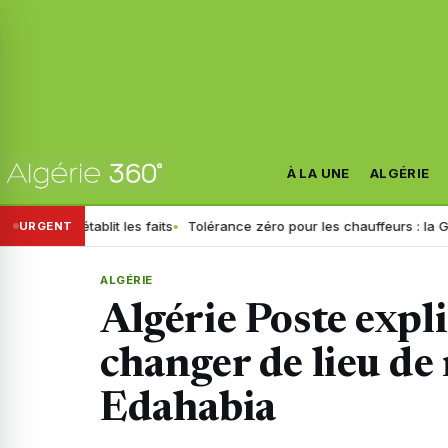
À LA UNE
ALGÉRIE
tablit les faits
Tolérance zéro pour les chauffeurs : la GN généralis
URGENT
ALGÉRIE
Algérie Poste exp
changer de lieu de 
Edahabia