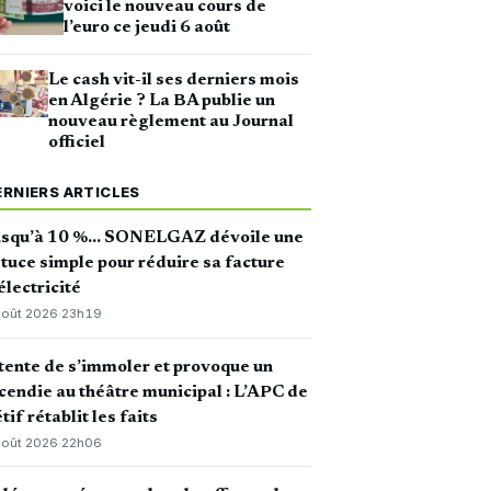
voici le nouveau cours de
l’euro ce jeudi 6 août
Le cash vit-il ses derniers mois
en Algérie ? La BA publie un
nouveau règlement au Journal
officiel
ERNIERS ARTICLES
usqu’à 10 %… SONELGAZ dévoile une
tuce simple pour réduire sa facture
électricité
août 2026
·
23h19
 tente de s’immoler et provoque un
cendie au théâtre municipal : L’APC de
tif rétablit les faits
août 2026
·
22h06