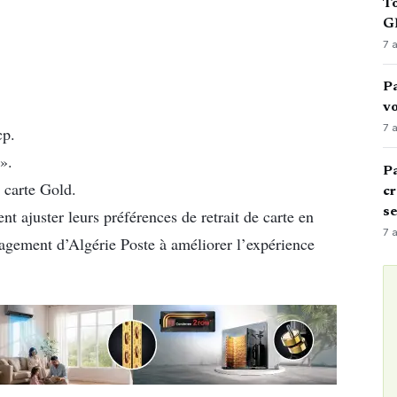
To
GN
7 
Pa
vo
7 
cp.
».
Pa
a carte Gold.
cr
s
nt ajuster leurs préférences de retrait de carte en
7 
agement d’Algérie Poste à améliorer l’expérience