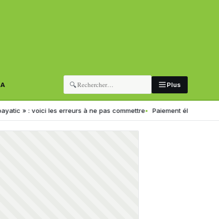
🔍
RA
Plus
oici les erreurs à ne pas commettre
Paiement électronique en Algérie