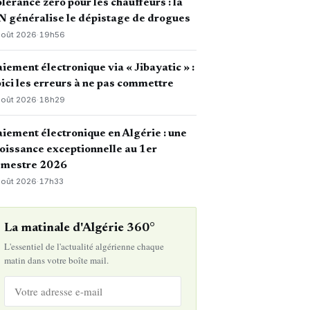
lérance zéro pour les chauffeurs : la
 généralise le dépistage de drogues
août 2026
·
19h56
iement électronique via « Jibayatic » :
ici les erreurs à ne pas commettre
août 2026
·
18h29
iement électronique en Algérie : une
oissance exceptionnelle au 1er
emestre 2026
août 2026
·
17h33
La matinale d'Algérie 360°
L'essentiel de l'actualité algérienne chaque
matin dans votre boîte mail.