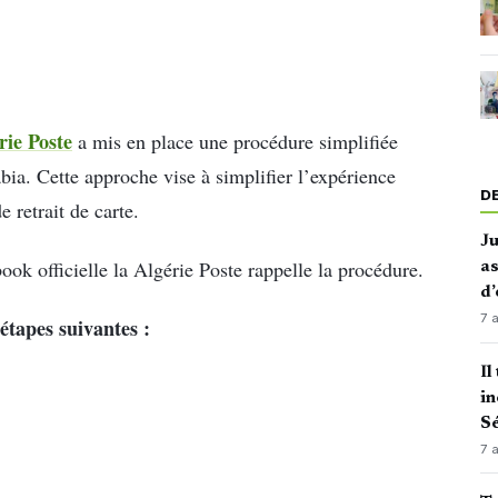
rie Poste
a mis en place une procédure simplifiée
abia. Cette approche vise à simplifier l’expérience
D
e retrait de carte.
J
ook officielle la Algérie Poste rappelle la procédure.
as
d’
7 
étapes suivantes :
Il
in
Sé
7 