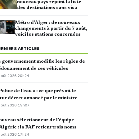
nouveau pays rejoint la liste
des destinations sans visa
Métro d’Alger : de nouveaux
changements à partir du 7 août,
voici les stations concernées
ERNIERS ARTICLES
 gouvernement modifie les règles de
édouanement de ces véhicules
août 2026
·
20h24
Police de l’eau » : ce que prévoit le
tur décret annoncé par le ministre
août 2026
·
19h07
uveau sélectionneur de l’équipe
Algérie : la FAF retient trois noms
août 2026
·
17h24