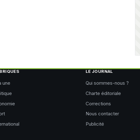
BRIQUES
LE JOURNAL
a une
Qui sommes-nous ?
itique
Charte éditoriale
onomie
Corrections
ort
Nous contacter
ernational
Publicité