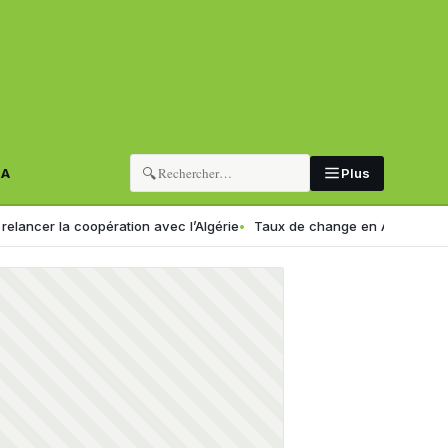
🔍
RA
Plus
 la coopération avec l’Algérie
Taux de change en Algérie : voici le n