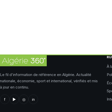
RU
À l
Le fil d'information de référence en Algérie. Actualité
Pol
nationale, économie, sport et international, vérifiés et mis
Éc
à jour en continu.
Sp
Int
f
▶
◎
in