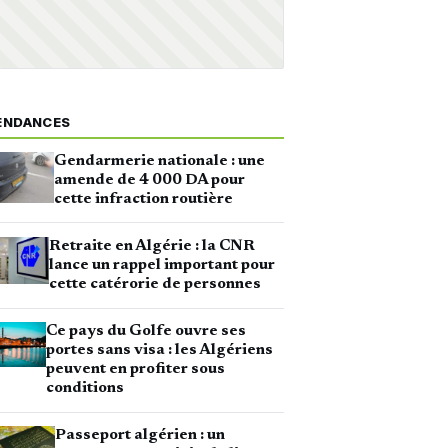
ENDANCES
Gendarmerie nationale : une
amende de 4 000 DA pour
cette infraction routière
Retraite en Algérie : la CNR
lance un rappel important pour
cette catérorie de personnes
Ce pays du Golfe ouvre ses
portes sans visa : les Algériens
peuvent en profiter sous
conditions
Passeport algérien : un