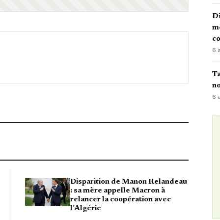
Di
mè
co
6 
Ta
no
6 
Disparition de Manon Relandeau
: sa mère appelle Macron à
relancer la coopération avec
l’Algérie