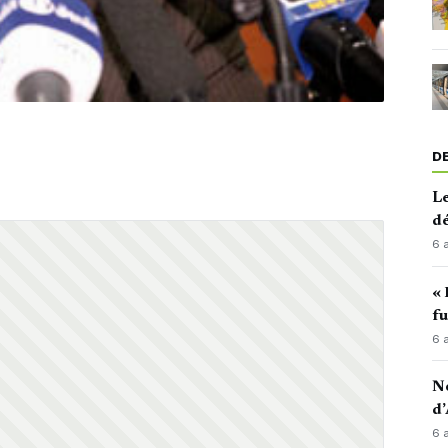
D
Le
d
6 
« 
fu
6 
No
d’
6 