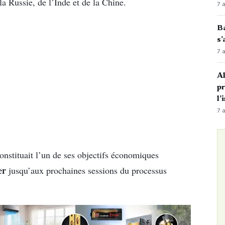
la Russie, de l’Inde et de la Chine.
7 
Ba
s’
7 
Al
p
l’
7 
nstituait l’un de ses objectifs économiques
er
jusqu’aux prochaines sessions du processus