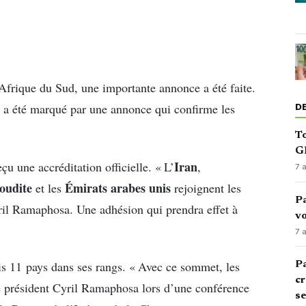
 Afrique du Sud, une importante annonce a été faite.
 a été marqué par une annonce qui confirme les
D
To
GN
Iran
u une accréditation officielle. « L’
,
7 
oudite
Émirats arabes unis
et les
rejoignent les
Pa
ril Ramaphosa. Une adhésion qui prendra effet à
vo
7 
s 11 pays dans ses rangs. « Avec ce sommet, les
Pa
cr
e président Cyril Ramaphosa lors d’une conférence
s