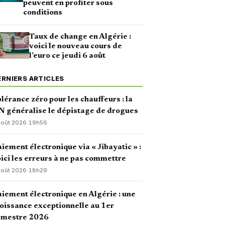
peuvent en profiter sous
conditions
Taux de change en Algérie :
voici le nouveau cours de
l’euro ce jeudi 6 août
ERNIERS ARTICLES
lérance zéro pour les chauffeurs : la
 généralise le dépistage de drogues
août 2026
·
19h56
iement électronique via « Jibayatic » :
ici les erreurs à ne pas commettre
août 2026
·
18h29
iement électronique en Algérie : une
oissance exceptionnelle au 1er
emestre 2026