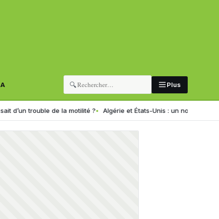
🔍
RA
Plus
uble de la motilité ?
Algérie et États-Unis : un nouveau programme de f