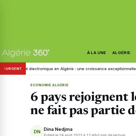
À LA UNE
ALGÉRIE
nt électronique en Algérie : une croissance exceptionnelle au 1er se
URGENT
ECONOMIE ALGERIE
6 pays rejoignent l
ne fait pas partie de
Dina Nedjma
DN
Publié le 24 août 2023 à 12:49
3 min de lecture