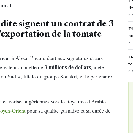
Le
tional.
d
8 
udite signent un contrat de 3
Pl
l’exportation de la tomate
au
8 
eur à Alger, l’heure était aux signatures et aux
Dé
te
3 millions de dollars
e valeur annuelle de
, a été
8 
du Sud », filiale du groupe Souakri, et le partenaire
mates cerises algériennes vers le Royaume d’Arabie
oyen-Orient
pour sa qualité gustative et sa durée de