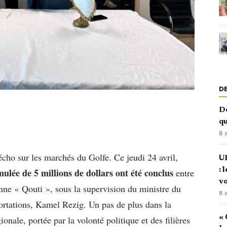
D
De
qu
8 
écho sur les marchés du Golfe. Ce jeudi 24 avril,
U
: 
ulée de 5 millions de dollars ont été conclus
entre
vo
enne « Qouti », sous la supervision du ministre du
8 
rtations, Kamel Rezig. Un pas de plus dans la
« 
nale, portée par la volonté politique et des filières