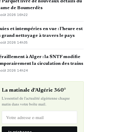
 Parquet livre de nouveaux détails du
rame de Boumerdès
août 2026
·
16h22
uies et intempéries en vue : l’heure est
 grand nettoyage à travers le pays
août 2026
·
14h35
raillement à Alger : la SNTF modifie
mporairement la circulation des trains
août 2026
·
14h24
La matinale d'Algérie 360°
L'essentiel de l'actualité algérienne chaque
matin dans votre boîte mail.
Je m'abonne