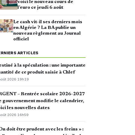
voici le nouveau cours de
l’euro ce jeudi 6 août
Le cash vit-il ses derniers mois
en Algérie ? La BA publie un
nouveau règlement au Journal
officiel
ERNIERS ARTICLES
stiné à la spéculation : une importante
antité de ce produit saisie à Chlef
août 2026
·
19h19
RGENT – Rentrée scolaire 2026-2027
le gouvernement modifie le calendrier,
ici les nouvelles dates
août 2026
·
16h59
On doit être prudent avec les freins » :