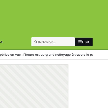
🔍
RA
Plus
 : l’heure est au grand nettoyage à travers le pays
Déraillement à Alg