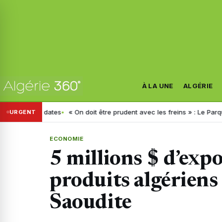
À LA UNE
ALGÉRIE
 dates
« On doit être prudent avec les freins » : Le Parquet livre d
URGENT
ECONOMIE
5 millions $ d’expo
produits algériens
Saoudite