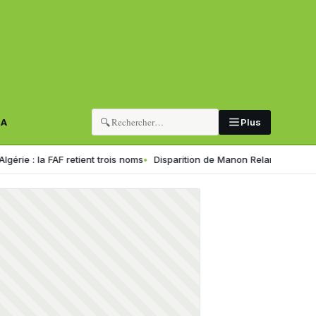
🔍
RA
Plus
FAF retient trois noms
Disparition de Manon Relandeau : sa mère appel