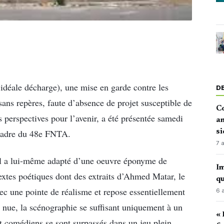
’idéale décharge), une mise en garde contre les
D
 sans repères, faute d’absence de projet susceptible de
Co
 perspectives pour l’avenir, a été présentée samedi
an
si
cadre du 48e FNTA.
7 
’il a lui-même adapté d’une oeuvre éponyme de
Im
extes poétiques dont des extraits d’Ahmed Matar, le
qu
vec une pointe de réalisme et repose essentiellement
6 
e nue, la scénographie se suffisant uniquement à un
« 
ept comédiens se sont surpassés dans un jeu plein