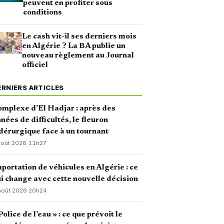
peuvent en profiter sous
conditions
Le cash vit-il ses derniers mois
en Algérie ? La BA publie un
nouveau règlement au Journal
officiel
ERNIERS ARTICLES
mplexe d’El Hadjar : après des
nées de difficultés, le fleuron
dérurgique face à un tournant
août 2026
·
11h27
portation de véhicules en Algérie : ce
i change avec cette nouvelle décision
août 2026
·
20h24
Police de l’eau » : ce que prévoit le