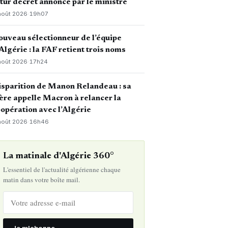
tur décret annoncé par le ministre
août 2026
·
19h07
uveau sélectionneur de l’équipe
Algérie : la FAF retient trois noms
août 2026
·
17h24
sparition de Manon Relandeau : sa
re appelle Macron à relancer la
opération avec l’Algérie
août 2026
·
16h46
La matinale d'Algérie 360°
L'essentiel de l'actualité algérienne chaque
matin dans votre boîte mail.
Je m'abonne