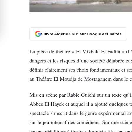
Suivre Algérie 360° sur Google Actualités
La pièce de théâtre « El Mizbala El Fadila » (L
dangers et les risques d’une société délabrée et
définir clairement ses choix fondamentaux et ses
au Théâtre El Moudja de Mostaganem dans le 
Mis en scène par Rabie Guichi sur un texte qu
Abbes El Hayek et auquel il a ajouté quelques t
spectacle s’inscrit dans le genre expérimental a
sur le jeu intensif des comédiens. Sur une scèn
casier métallique à tiroirs administratifs, les s