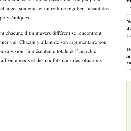
fu
échanges soutenus et un rythme régulier, faisant des
6 
s polysémiques.
No
d’
ant chacune d’un univers différent se rencontrent
6 
nner vie. Chacun y allant de son argumentaire pour
Di
n sa vision, la mésentente totale et l’anarchie
mè
 affrontements et des conflits dans des situations
co
6 