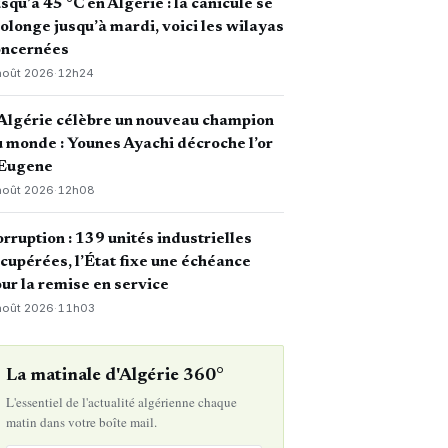
squ’à 45 °C en Algérie : la canicule se
olonge jusqu’à mardi, voici les wilayas
oncernées
août 2026
·
12h24
Algérie célèbre un nouveau champion
 monde : Younes Ayachi décroche l’or
 Eugene
août 2026
·
12h08
rruption : 139 unités industrielles
cupérées, l’État fixe une échéance
ur la remise en service
août 2026
·
11h03
La matinale d'Algérie 360°
L'essentiel de l'actualité algérienne chaque
matin dans votre boîte mail.