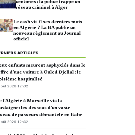
centimes : la police frappe un
réseau criminel à Alger
Le cash vit-il ses derniers mois
en Algérie ? La BA publie un
nouveau règlement au Journal
officiel
ERNIERS ARTICLES
ux enfants meurent asphyxiés dans le
ffre d’une voiture à Ouled Djellal : le
oisième hospitalisé
août 2026
·
12h32
 l’Algérie à Marseille via la
rdaigne: les dessous d’un vaste
seau de passeurs démantelé en Italie
août 2026
·
12h32