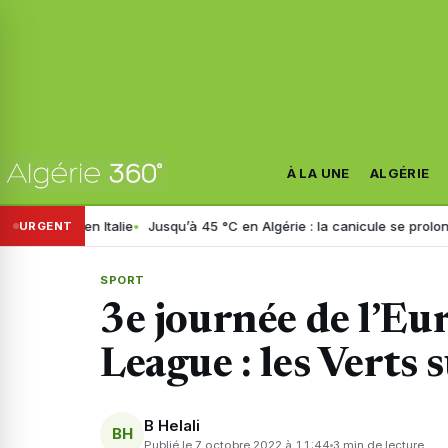
À LA UNE
ALGÉRIE
n Italie
Jusqu’à 45 °C en Algérie : la canicule se prolonge jusqu’à m
URGENT
SPORT
3e journée de l’E
League : les Verts 
B Helali
BH
Publié le 7 octobre 2022 à 11:44
3 min de lecture