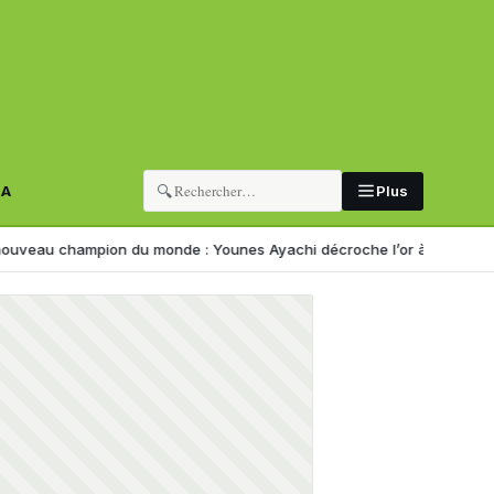
🔍
RA
Plus
mpion du monde : Younes Ayachi décroche l’or à Eugene
Corruption :