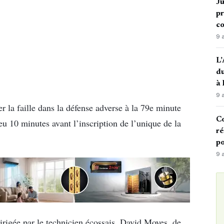
Ju
pr
c
9 
L’
du
à
9 
 la faille dans la défense adverse à la 79e minute
Co
ieu 10 minutes avant l’inscription de l’unique de la
ré
po
9 
dirigée par le technicien écossais, David Moyes, de