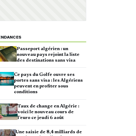
ENDANCES
Passeport algérien : un
nouveau pays rejoint la liste
des destinations sans visa
Ce pays du Golfe ouvre ses
portes sans visa : les Algériens
peuvent en profiter sous
conditions
Taux de change en Algérie :
voici le nouveau cours de
l’euro ce jeudi 6 août
Une saisie de 8,4 milliards de