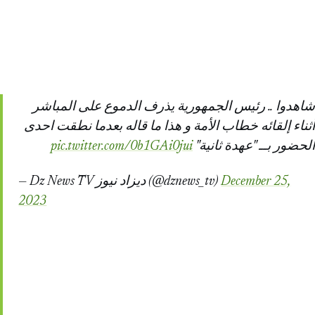
شاهدوا .. رئيس الجمهورية يذرف الدموع على المباشر
أثناء إلقائه خطاب الأمة و هذا ما قاله بعدما نطقت احدى
pic.twitter.com/0b1GAi0jui
الحضور بــ "عهدة ثانية"
— Dz News TV ديزاد نيوز (@dznews_tv)
December 25,
2023