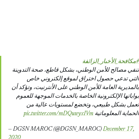
#مكافحة_الأخبار_الزائفة
تنفي مصالح للأمن الوطني، بشكل قاطع، صحة التدوينة
التي تدعي حصول اختراق لموقع إلكتروني خاص
بالمديرية العامة للأمن الوطني على الأنترنيت، وتؤكد أن
بواباتها الإلكترونية الخاصة بالخدمات الموجهة للعموم
تعمل بشكل طبيعي، وتخضع لمستويات عالية من
pic.twitter.com/mDQuwyxIVm
الحماية المعلوماتية
— DGSN MAROC (@DGSN_MAROC)
December 17,
2020