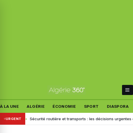
À LA UNE
ALGÉRIE
ÉCONOMIE
SPORT
DIASPORA
k-end
Sécurité routière et transports : les décisions urgentes de Sayo
URGENT