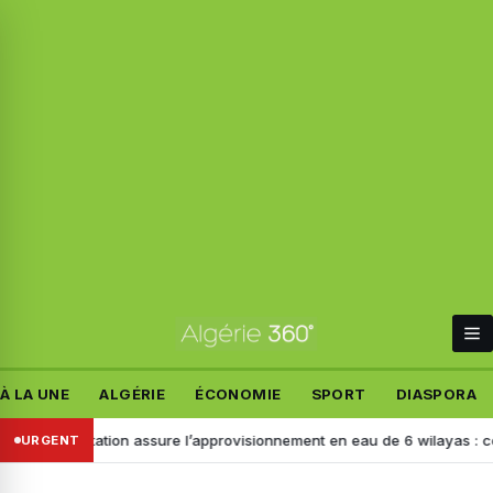
À LA UNE
ALGÉRIE
ÉCONOMIE
SPORT
DIASPORA
te station assure l’approvisionnement en eau de 6 wilayas : ce que révè
URGENT