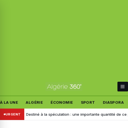
À LA UNE
ALGÉRIE
ÉCONOMIE
SPORT
DIASPORA
mand
Destiné à la spéculation : une importante quantité de ce produit 
URGENT