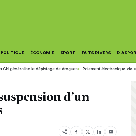
POLITIQUE
ÉCONOMIE
SPORT
FAITS DIVERS
DIASPO
néralise le dépistage de drogues
Paiement électronique via « Jibayati
 suspension d’un
s