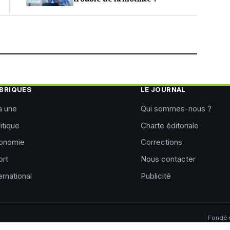
BRIQUES
LE JOURNAL
a une
Qui sommes-nous ?
itique
Charte éditoriale
onomie
Corrections
ort
Nous contacter
ernational
Publicité
Fondé e