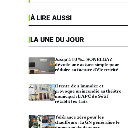
À LIRE AUSSI
LA UNE DU JOUR
Jusqu’à 10 %… SONELGAZ
dévoile une astuce simple pour
réduire sa facture d’électricité
Il tente de s’immoler et
provoque un incendie au théâtre
municipal : L’APC de Sétif
rétablit les faits
Tolérance zéro pour les
chauffeurs : la GN généralise le
dépistage de drogues