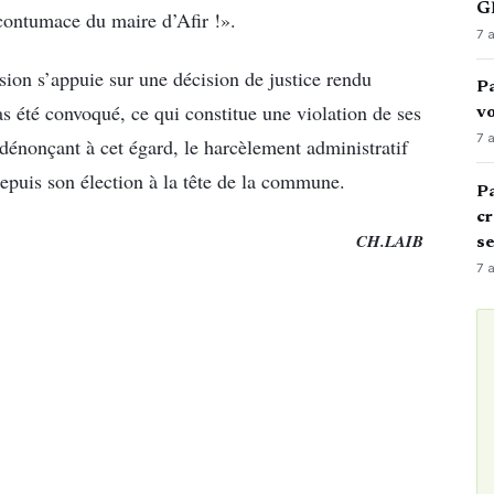
GN
 contumace du maire d’Afir !».
7 
sion s’appuie sur une décision de justice rendu
Pa
 été convoqué, ce qui constitue une violation de ses
vo
7 
 dénonçant à cet égard, le harcèlement administratif
 depuis son élection à la tête de la commune.
Pa
cr
CH.LAIB
s
7 