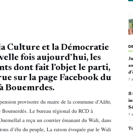
a Culture et la Démocratie
D
lle fois aujourd’hui, les
J
as
s dont fait l’objet le parti,
d’
rue sur la page Facebook du
7 
 à Bouemrdes.
Il
spension provisoire du maire de la commune d’Aâfir,
in
Sé
 de Boumerdés. Le bureau régional du RCD à
7 
Ouemellal a reçu un courrier émanant du Wali, dans
tions d’élu du peuple, La raison évoquée par le Wali
To