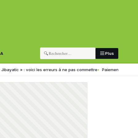
🔍
RA
Plus
c » : voici les erreurs à ne pas commettre
Paiement électronique en 