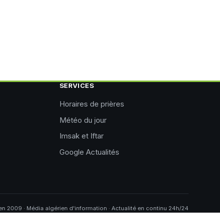
SERVICES
Horaires de prières
Météo du jour
Imsak et Iftar
Google Actualités
n 2009 · Média algérien d'information · Actualité en continu 24h/24