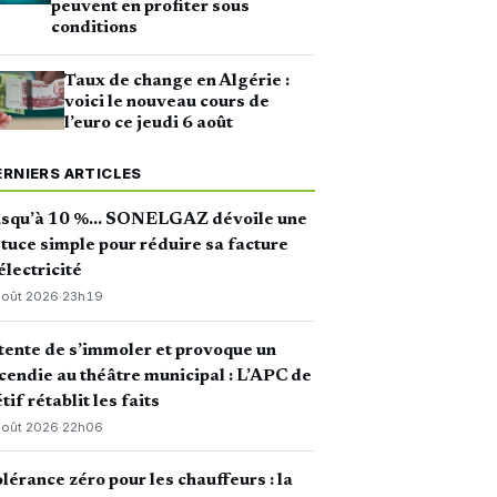
peuvent en profiter sous
conditions
Taux de change en Algérie :
voici le nouveau cours de
l’euro ce jeudi 6 août
ERNIERS ARTICLES
usqu’à 10 %… SONELGAZ dévoile une
tuce simple pour réduire sa facture
électricité
août 2026
·
23h19
 tente de s’immoler et provoque un
cendie au théâtre municipal : L’APC de
tif rétablit les faits
août 2026
·
22h06
lérance zéro pour les chauffeurs : la