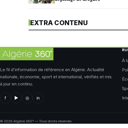
EXTRA CONTENU
RU
À l
Le fil d'information de référence en Algérie. Actualité
Pol
nationale, économie, sport et international, vérifiés et mis
Éc
à jour en continu.
Sp
Int
f
▶
◎
in
©
2026
Algérie 360° — Tous droits réservés.