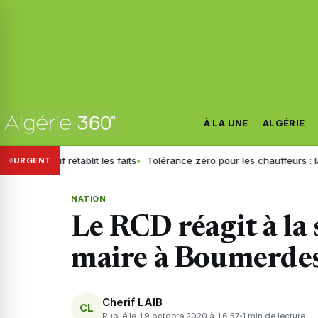
À LA UNE
ALGÉRIE
étif rétablit les faits
Tolérance zéro pour les chauffeurs : la GN gé
URGENT
NATION
Le RCD réagit à la
maire à Boumerde
Cherif LAIB
CL
Publié le 19 octobre 2020 à 16:57
1 min de lecture