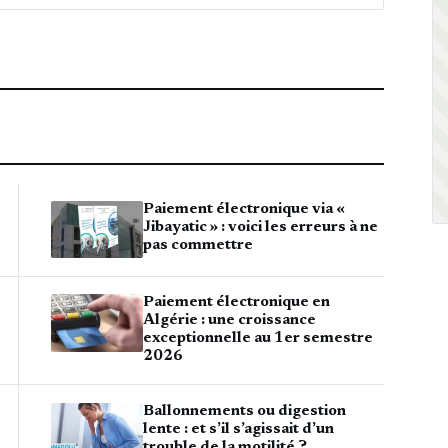
Paiement électronique via «
Jibayatic » : voici les erreurs à ne
pas commettre
Paiement électronique en
Algérie : une croissance
exceptionnelle au 1er semestre
2026
Ballonnements ou digestion
lente : et s’il s’agissait d’un
trouble de la motilité ?