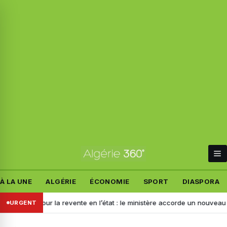
À LA UNE
ALGÉRIE
ÉCONOMIE
SPORT
DIASPORA
tation pour la revente en l’état : le ministère accorde un nouveau déla
URGENT