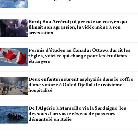
Bordj Bou Arréridj : il percute un citoyen qui
filmait son agression, la vidéo mène à son
arrestation
Permis d’études au Canada : Ottawa durcit les
règles, voici ce qui change pour les étudiants
étrangers
Deux enfants meurent asphyxiés dans le coffre
d’une voiture à Ouled Djellal : le troisième
hospitalisé
De l’Algérie à Marseille via la Sardaigne: les
dessous d’un vaste réseau de passeurs
démantelé en Italie