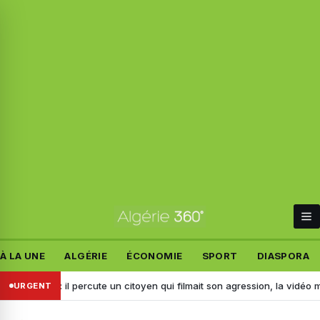
À LA UNE
ALGÉRIE
ÉCONOMIE
SPORT
DIASPORA
réridj : il percute un citoyen qui filmait son agression, la vidéo mène à 
URGENT