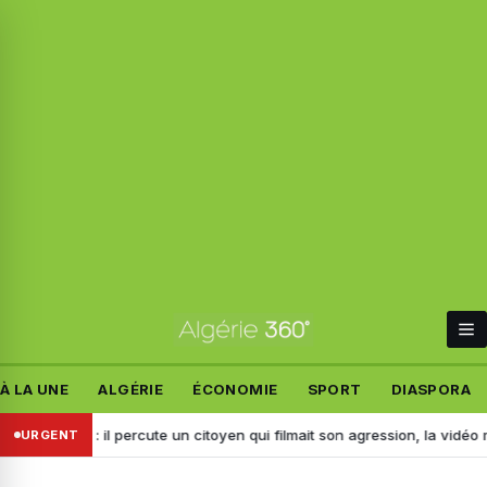
À LA UNE
ALGÉRIE
ÉCONOMIE
SPORT
DIASPORA
réridj : il percute un citoyen qui filmait son agression, la vidéo mène à
URGENT