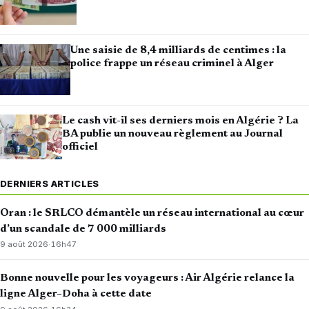
Une saisie de 8,4 milliards de centimes : la
police frappe un réseau criminel à Alger
Le cash vit-il ses derniers mois en Algérie ? La
BA publie un nouveau règlement au Journal
officiel
DERNIERS ARTICLES
Oran : le SRLCO démantèle un réseau international au cœur
d’un scandale de 7 000 milliards
9 août 2026
·
16h47
Bonne nouvelle pour les voyageurs : Air Algérie relance la
ligne Alger–Doha à cette date