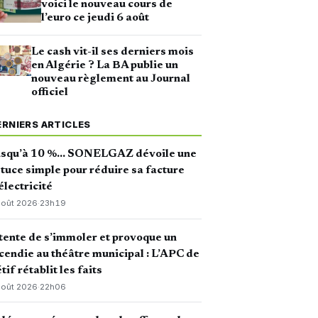
voici le nouveau cours de
l’euro ce jeudi 6 août
Le cash vit-il ses derniers mois
en Algérie ? La BA publie un
nouveau règlement au Journal
officiel
ERNIERS ARTICLES
usqu’à 10 %… SONELGAZ dévoile une
tuce simple pour réduire sa facture
électricité
août 2026
·
23h19
 tente de s’immoler et provoque un
cendie au théâtre municipal : L’APC de
tif rétablit les faits
août 2026
·
22h06