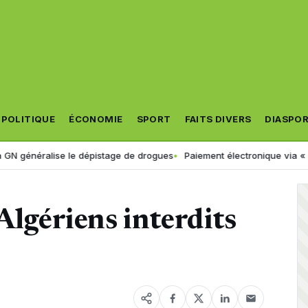
POLITIQUE
ÉCONOMIE
SPORT
FAITS DIVERS
DIASPO
ralise le dépistage de drogues
Paiement électronique via « Jibayatic 
Algériens interdits