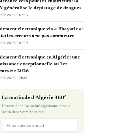
lérance zéro pour les chauffeurs : la
 généralise le dépistage de drogues
août 2026
·
19h56
iement électronique via « Jibayatic » :
ici les erreurs à ne pas commettre
août 2026
·
18h29
iement électronique en Algérie : une
oissance exceptionnelle au 1er
emestre 2026
août 2026
·
17h33
La matinale d'Algérie 360°
L'essentiel de l'actualité algérienne chaque
matin dans votre boîte mail.