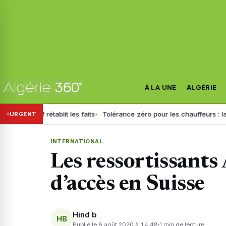
À LA UNE
ALGÉRIE
if rétablit les faits
Tolérance zéro pour les chauffeurs : la GN géné
URGENT
INTERNATIONAL
Les ressortissants 
d’accès en Suisse
Hind b
HB
Publié le 6 août 2020 à 14:48
1 min de lecture