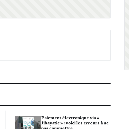
Paiement électronique via «
Jibayatic » : voici les erreurs à ne
pas commettre