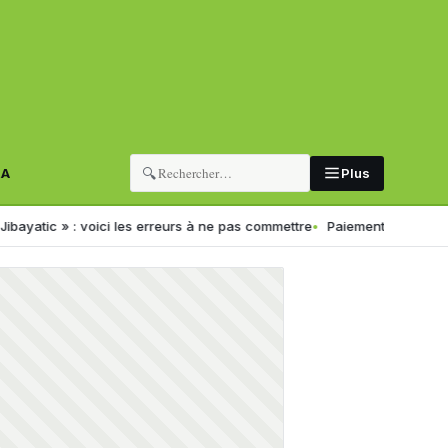
🔍
RA
Plus
» : voici les erreurs à ne pas commettre
Paiement électronique en Alg