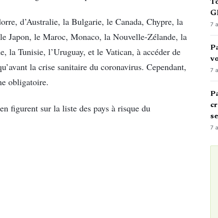
To
GN
dorre, d’Australie, la Bulgarie, le Canada, Chypre, la
7 
, le Japon, le Maroc, Monaco, la Nouvelle-Zélande, la
Pa
 la Tunisie, l’Uruguay, et le Vatican, à accéder de
vo
u’avant la crise sanitaire du coronavirus. Cependant,
7 
e obligatoire.
Pa
cr
n figurent sur la liste des pays à risque du
s
7 