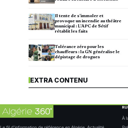
Il tente de s’immoler et
provoque un incendie au théâtre
municipal : L’APC de Sétif
rétablit les faits
Tolérance zéro pour les
chauffeurs : la GN généralise le
dépistage de drogues
EXTRA CONTENU
RU
À l
Le fil d'information de référence en Algérie. Actualité
Pol