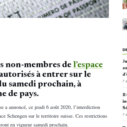
D
J
ays non-membres de
l’espace
as
autorisés à entrer sur le
d’
7 
 du samedi prochain, à
ne de pays.
Il
in
se a annoncé, ce jeudi 6 août 2020, l’interdiction
Sé
ce Schengen sur le territoire suisse. Ces restrictions
7 
ront en vigueur samedi prochain.