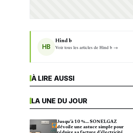
Hind b
HB
Voir tous les articles de Hind b →
À LIRE AUSSI
LA UNE DU JOUR
Jusqu’à 10 %… SONELGAZ
dévoile une astuce simple pour
réduire sa facture d’électricité