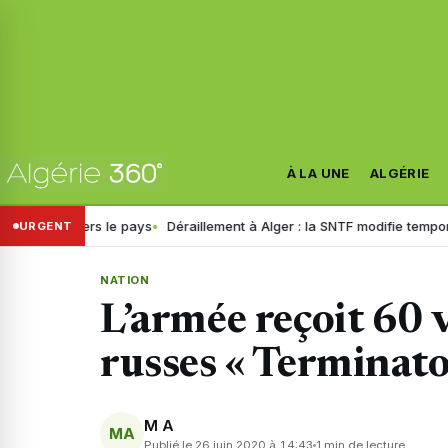
À LA UNE
ALGÉRIE
travers le pays
Déraillement à Alger : la SNTF modifie temporairement l
URGENT
NATION
L’armée reçoit 60 
russes « Terminato
M A
MA
Publié le 26 juin 2020 à 14:43
1 min de lecture