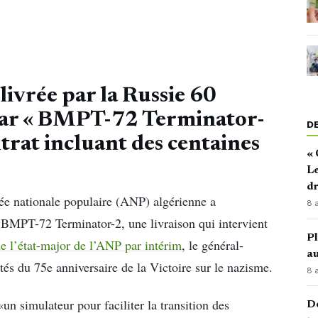
 livrée par la Russie 60
char « BMPT-72 Terminator-
D
ntrat incluant des centaines
« 
Le
d
mée nationale populaire (ANP) algérienne a
8 
BMPT-72 Terminator-2, une livraison qui intervient
Pl
e l’état-major de l’ANP par intérim
, le général-
au
tés du 75e anniversaire de la Victoire sur le nazisme.
8 
«un simulateur pour faciliter la transition des
Dé