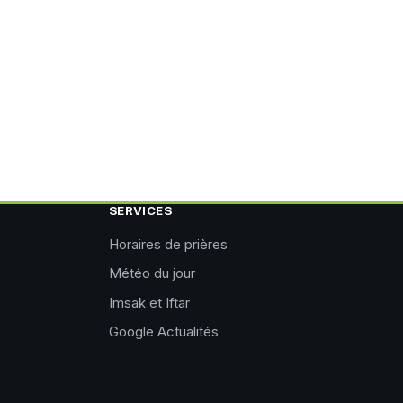
SERVICES
Horaires de prières
Météo du jour
Imsak et Iftar
Google Actualités