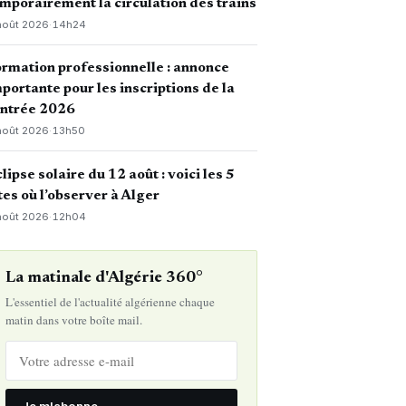
mporairement la circulation des trains
août 2026
·
14h24
rmation professionnelle : annonce
portante pour les inscriptions de la
entrée 2026
août 2026
·
13h50
lipse solaire du 12 août : voici les 5
tes où l’observer à Alger
août 2026
·
12h04
La matinale d'Algérie 360°
L'essentiel de l'actualité algérienne chaque
matin dans votre boîte mail.
Je m'abonne