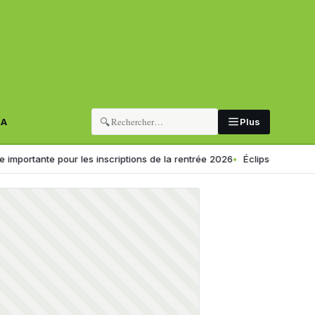
🔍
RA
Plus
te pour les inscriptions de la rentrée 2026
Éclipse solaire du 12 août 