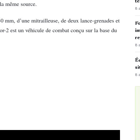
te
é la même source.
8 
 mm, d’une mitrailleuse, de deux lance-grenades et
Fo
r-2 est un véhicule de combat conçu sur la base du
im
r
8 
Éc
si
8 