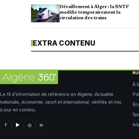
Déraillement à Alger : la SNTF
modifie temporairement la
circulation des trains
EXTRA CONTENU
RU
À l
Le fil d'information de référence en Algérie. Actualité
Pol
nationale, économie, sport et international, vérifiés et mis
Éc
à jour en continu.
Sp
Int
f
▶
◎
in