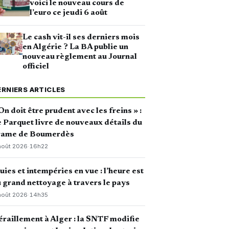
voici le nouveau cours de
l’euro ce jeudi 6 août
Le cash vit-il ses derniers mois
en Algérie ? La BA publie un
nouveau règlement au Journal
officiel
ERNIERS ARTICLES
On doit être prudent avec les freins » :
 Parquet livre de nouveaux détails du
rame de Boumerdès
août 2026
·
16h22
uies et intempéries en vue : l’heure est
 grand nettoyage à travers le pays
août 2026
·
14h35
raillement à Alger : la SNTF modifie