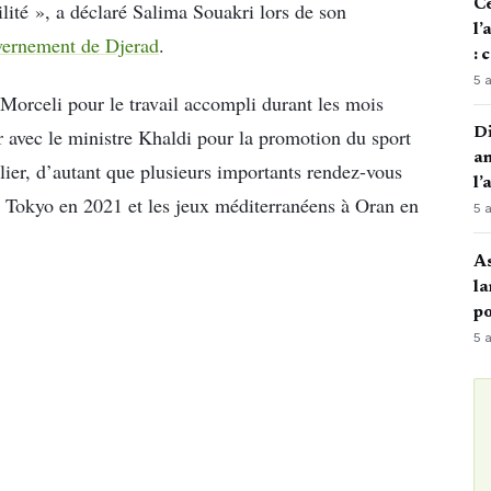
Ce
ilité », a déclaré Salima Souakri lors de son
l’
ernement de Djerad
.
: 
5 
orceli pour le travail accompli durant les mois
 avec le ministre Khaldi pour la promotion du sport
Di
an
ulier, d’autant que plusieurs importants rendez-vous
l’
 Tokyo en 2021 et les jeux méditerranéens à Oran en
5 
A
la
po
5 