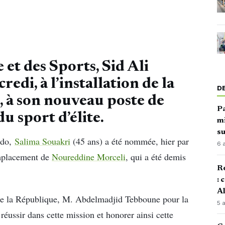
 et des Sports, Sid Ali
edi, à l’installation de la
D
, à son nouveau poste de
Pa
u sport d’élite.
mi
su
udo,
Salima Souakri
(45 ans) a été nommée, hier par
6 
emplacement de
Noureddine Morceli
, qui a été demis
Re
: 
Al
de la République, M. Abdelmadjid Tebboune pour la
5 
réussir dans cette mission et honorer ainsi cette