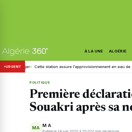
À LA UNE
ALGÉRIE
ranger
Cette station assure l’approvisionnement en eau de 6 wilayas : 
URGENT
POLITIQUE
Première déclarat
Souakri après sa n
M A
MA
Publié le 24 juin 2020 à 20:02
1 min de lecture