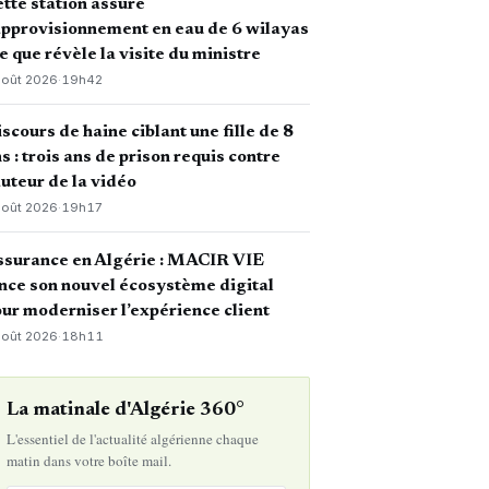
tte station assure
approvisionnement en eau de 6 wilayas
ce que révèle la visite du ministre
août 2026
·
19h42
scours de haine ciblant une fille de 8
s : trois ans de prison requis contre
auteur de la vidéo
août 2026
·
19h17
ssurance en Algérie : MACIR VIE
nce son nouvel écosystème digital
ur moderniser l’expérience client
août 2026
·
18h11
La matinale d'Algérie 360°
L'essentiel de l'actualité algérienne chaque
matin dans votre boîte mail.