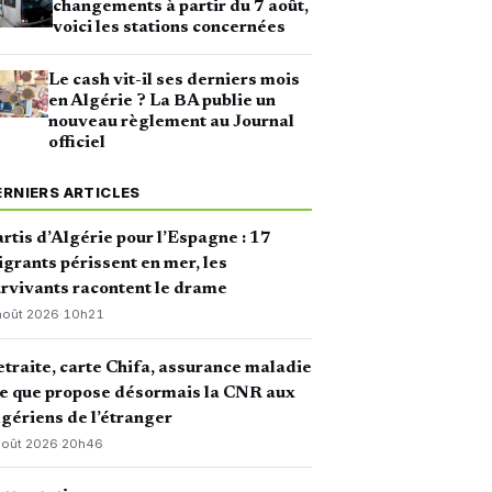
changements à partir du 7 août,
voici les stations concernées
Le cash vit-il ses derniers mois
en Algérie ? La BA publie un
nouveau règlement au Journal
officiel
ERNIERS ARTICLES
rtis d’Algérie pour l’Espagne : 17
grants périssent en mer, les
rvivants racontent le drame
août 2026
·
10h21
traite, carte Chifa, assurance maladie
ce que propose désormais la CNR aux
gériens de l’étranger
août 2026
·
20h46