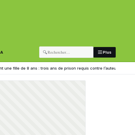
🔍
RA
Plus
 de 8 ans : trois ans de prison requis contre l’auteur de la vidéo
Assur