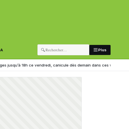
🔍
RA
Plus
’à 18h ce vendredi, canicule dès demain dans ces wilayas
Hadj 2027 : 