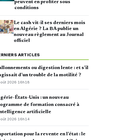
peuvent en profiter sous
conditions
Le cash vit-il ses derniers mois
en Algérie ? La BA publie un
nouveau règlement au Journal
officiel
ERNIERS ARTICLES
llonnements ou digestion lente : et s’il
agissait d’un trouble de la motilité ?
août 2026
·
16h18
gérie-États-Unis : un nouveau
rogramme de formation consacré à
intelligence artificielle
août 2026
·
16h14
portation pour la revente en l’état : le