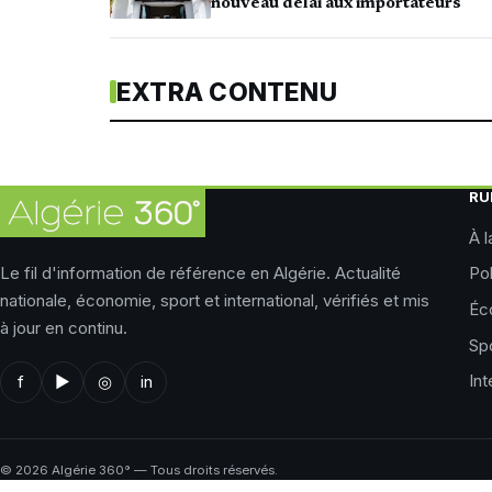
nouveau délai aux importateurs
EXTRA CONTENU
RU
À l
Le fil d'information de référence en Algérie. Actualité
Pol
nationale, économie, sport et international, vérifiés et mis
Éc
à jour en continu.
Sp
Int
f
▶
◎
in
©
2026
Algérie 360° — Tous droits réservés.