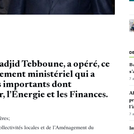
D
adjid Tebboune, a opéré, ce
Ba
s’
ement ministériel qui a
7 
s importants dont
 l’Énergie et les Finances.
Al
p
l’
7 
ères;
ollectivités locales et de l’Aménagement du
Im