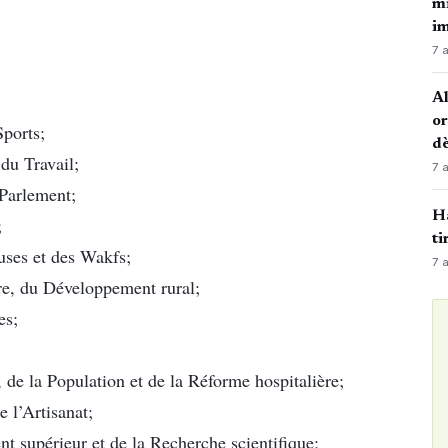
mi
i
7 
Al
or
Sports;
dè
u Travail;
7 
 Parlement;
Ha
;
ti
uses et des Wakfs;
7 
e, du Développement rural;
es;
de la Population et de la Réforme hospitalière;
 l’Artisanat;
t supérieur et de la Recherche scientifique;