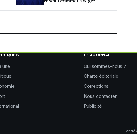
réseau criminel à Alger
BRIQUES
LE JOURNAL
a une
Qui sommes-nous ?
itique
Charte éditoriale
onomie
Corrections
ort
Nous contacter
ernational
Publicité
Fondé e