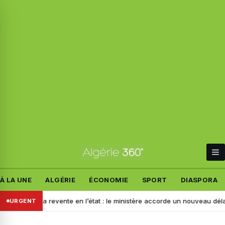
À LA UNE
ALGÉRIE
ÉCONOMIE
SPORT
DIASPORA
pour la revente en l’état : le ministère accorde un nouveau délai aux im
URGENT